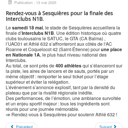
Publication : 13 mai 2025
Rendez-vous à Sesquières pour la finale des
Interclubs N1B.
Le
samedi 18 mai
, le stade de Sesquières accueillera la
finale d’
Interclubs N1B
. Une édition historique où quatre
clubs toulousains le SATUC, le GTA (CA Balma) ,
l’UAO31 et Athlé 632 s’affronteront aux côtés de l'AC
Roanne et Coquelocot 42 (Saint-Étienne) pour
une place
en Nationale 1A
, le plus haut niveau national des
Interclubs.
Au total, ce sont près de
400 athlètes
qui s’élanceront sur
la piste, les aires de lancers et de sauts, portés par un
même objectif : remporter le seul ticket pour l’étage
supérieur et éviter la relégation.
L’événement s’annonce explosif, tant par la densité du
plateau que par la rivalité régionale inédite.
Des performances, de l’émotion, une ambiance survoltée
et un enjeu sportif majeur : tous les ingrédients sont
réunis pour une journée mémorable.
📣 Rendez-vous à Sesquières pour soutenir Athlé 632 !
Précédent
Suivant