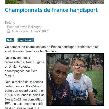
Championnats de France handisport
Détails
Écrit par
Yves Bellanger
Publication : 1 mars 2020
Salle
Handisport
Ce samedi les championnats de France handisport d'athlétisme se
sont déroulés dans la salle d'Aubière.
Nous avions deux
représentants, Neal Bugada
et Dimitri Pavade,
accompagnés par Rémi
Magro.
Neal a réalisé deux bonnes
performances. Il a d'abord
battu son record sur 60m en
10"86 puis lancé le poids de
5kg à 6m22 (en compétition
FFA il aurait lancer le poids
de 4 kg, pas le 5kg). Il a