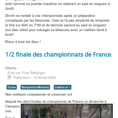
enfin terminé sa journée marathon en réalisant un saut en longueur à
3m43.
Dimitri se rendait à ces championnats après un préparation
compliquée par les blessures. Cela ne l'a pas empêché de remporter
le titre sur 60m en 7"59 et de terminer second au saut en longueur
(sur élan réduit pour ménager sa blessure) avec un meilleur bond à
6m87.
Bravo à tous les deux !
1/2 finale des championnats de France
Détails
Écrit par
Yves Bellanger
Publication : 16 février 2020
Cross
Benjamins-Minimes
Cadets et +
Nos meilleurs crosswomen et crossmen ont
disputé les demi-finales d
u championnat de France ce dimanche à
Carcasso
nne.
Sur un