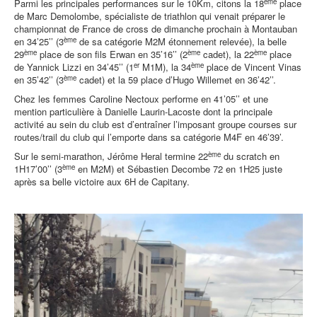
ème
Parmi les principales performances sur le 10Km, citons la 18
place
de Marc Demolombe, spécialiste de triathlon qui venait préparer le
championnat de France de cross de dimanche prochain à Montauban
ème
en 34’25’’ (3
de sa catégorie M2M étonnement relevée), la belle
ème
ème
ème
29
place de son fils Erwan en 35’16’’ (2
cadet), la 22
place
er
ème
de Yannick Lizzi en 34’45’’ (1
M1M), la 34
place de Vincent Vinas
ème
en 35’42’’ (3
cadet) et la 59 place d’Hugo Willemet en 36’42’’.
Chez les femmes Caroline Nectoux performe en 41’05’’ et une
mention particulière à Danielle Laurin-Lacoste dont la principale
activité au sein du club est d’entraîner l’imposant groupe courses sur
routes/trail du club qui l’emporte dans sa catégorie M4F en 46’39’.
ème
Sur le semi-marathon, Jérôme Heral termine 22
du scratch en
ème
1H17’00’’ (3
en M2M) et Sébastien Decombe 72 en 1H25 juste
après sa belle victoire aux 6H de Capitany.