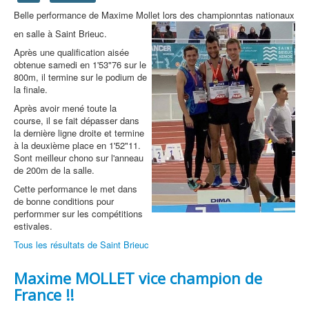
Belle performance de Maxime Mollet lors des championntas nationaux
en salle à Saint Brieuc.
Après une qualification aisée
obtenue samedi en 1'53"76 sur le
800m, il termine sur le podium de
la finale.
Après avoir mené toute la
course, il se fait dépasser dans
la dernière ligne droite et termine
à la deuxième place en 1'52"11.
Sont meilleur chono sur l'anneau
de 200m de la salle.
Cette performance le met dans
de bonne conditions pour
performmer sur les compétitions
estivales.
Tous les résultats de Saint Brieuc
Maxime MOLLET vice champion de
France !!