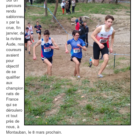
parcours
rendu
sablonneu
x par la
crue, fin
janvier, de
la rivière
Aude, nos
coureurs
avaient
pour
objectif
de se
qualifier
aux
champion
nats de
France
qui se
déroulero
nt tout
près de
nous, à
Montauban, le 8 mars prochain.