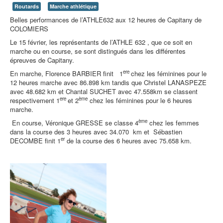
Routards
Marche athlétique
Belles performances de l’ATHLE632 aux 12 heures de Capitany de
COLOMIERS
Le 15 février, les représentants de l’ATHLE 632 , que ce soit en
marche ou en course, se sont distingués dans les différentes
épreuves de Capitany.
ere
En marche, Florence BARBIER finit 1
chez les féminines pour le
12 heures marche avec 86.898 km tandis que Christel LANASPEZE
avec 48.682 km et Chantal SUCHET avec 47.558km se classent
ere
ème
respectivement 1
et 2
chez les féminines pour le 6 heures
marche.
ème
En course, Véronique GRESSE se classe 4
chez les femmes
dans la course des 3 heures avec 34.070 km et Sébastien
er
DECOMBE finit 1
de la course des 6 heures avec 75.658 km.