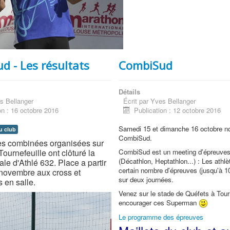
d - Les résultats
CombiSud
Détails
s Bellanger
Écrit par
Yves Bellanger
on : 16 octobre 2016
Publication : 12 octobre 2016
Samedi 15 et dimanche 16 octobre n
u club
CombiSud.
es combinées organisées sur
Tournefeuille ont clôturé la
CombiSud est un meeting d'épreuve
(Décathlon, Heptathlon...) : Les athlè
ale d'Athlé 632. Place a partir
certain nombre d'épreuves (jusqu'à 10
novembre aux cross et
sur deux journées.
 en salle.
Venez sur le stade de Quéfets à Tourn
encourager ces Superman
Le programme des épreuves