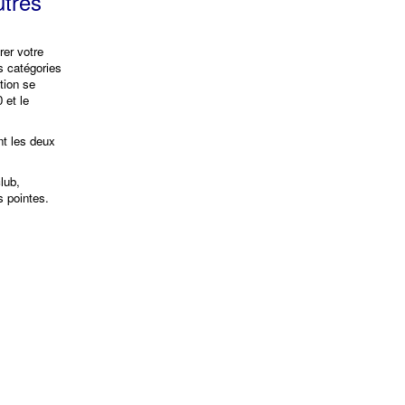
utres
irer votre
s catégories
tion se
 et le
nt les deux
lub,
 pointes.