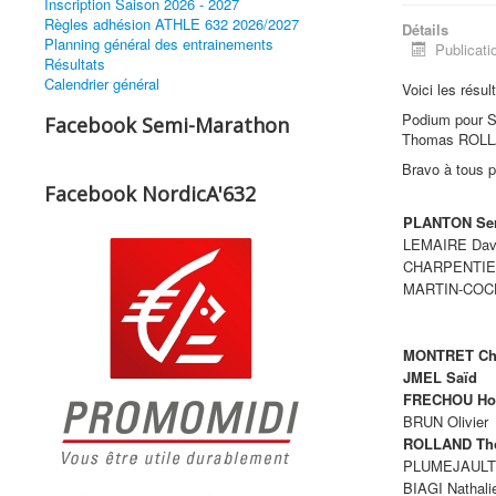
Inscription Saison 2026 - 2027
Règles adhésion ATHLE 632 2026/2027
Détails
Planning général des entrainements
Publicati
Résultats
Calendrier général
Voici les résult
Podium pour 
Facebook Semi-Marathon
Thomas ROLLA
Bravo à tous p
Facebook NordicA'632
PLANTON Se
LEMAIRE Dav
CHARPENTIER
MARTIN-COCH
MONTRET Chr
JMEL Saïd
FRECHOU Ho
BRUN Olivier
ROLLAND Th
PLUMEJAULT
BIAGI Nathali