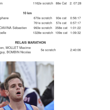
am
1162e scratch
88e Cat
2: 07:28
10 km
phane
670e scratch
93e cat
0:56:17
761e scratch
57e cat
0:57:17
AVINA Sébastien
993e scratch
358e cat
1:01:22
elle
1328e scratch
109e cat
1:09:32
RELAIS MARATHON
en, MOLLET Maxime
5e scratch
2:40:06
uy, BOMBIN Nicolas