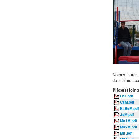
Notons la très
du minime Léo 
Pièce(s) jointe
CaF.pdf
CaM.pdf
EsSeM.pdf
JuM.pdf
Ma1M.pdf
Ma2M.pdf
MiF.pdf