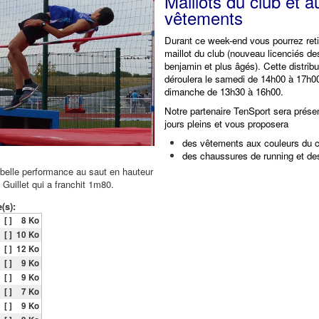
Maillots du club et a
vêtements
Durant ce week-end vous pourrez
ret
maillot du club (nouveau licenciés de
benjamin et plus âgés). Cette distribu
déroulera le samedi de 14h00 à 17h00
dimanche de 13h30 à 16h00.
Notre partenaire TenSport sera prése
jours pleins et vous proposera
des vêtements aux couleurs du c
des chaussures de running et des
 belle performance au saut en hauteur
Guillet qui a franchit 1m80.
(s):
[ ]
8 Ko
[ ]
10 Ko
[ ]
12 Ko
[ ]
9 Ko
[ ]
9 Ko
[ ]
7 Ko
[ ]
9 Ko