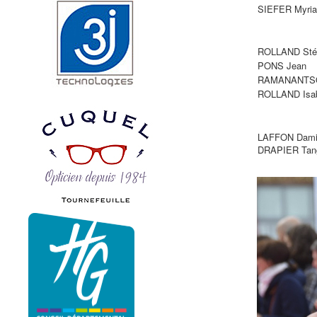
SIEFER Myri
ROLLAND Sté
PONS Jean
RAMANANTSO
ROLLAND Isab
LAFFON Dami
DRAPIER Tang