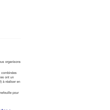
ous organisons
s combinées
tes ont un
) à réaliser en
efeuille pour