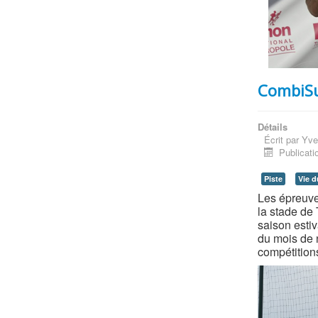
CombiSu
Détails
Écrit par
Yve
Publicati
Piste
Vie d
Les épreuv
la stade de 
saison estiv
du mois de 
compétitions