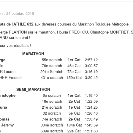
on : 24 octobre 2016
ats de l'
ATHLE 632
aux diverses courses du Marathon Toulouse Métropole.
Serge PLANTON sur le marathon, Houria FRECHOU, Christophe MONTRET, S
ND sur le semi !
our vos résultats !
MARATHON
rge
55e scratch
1er Cat
2:57:12
id
76e scratch
46e Cat
3:00:57
 Laurent
201e Scratch
73e Cat
3:16:19
ER Frederic
431e scratch
159e Cat
3:30:42
SEMI_MARATHON
istophe
6e scratch
1er Cat
1:19:40
16e scratch
2e Cat
1:22:59
uria
21e scratch
1e Cat
1:24:25
32 scratch
5e Cat
1:26:40
omas
74e scratch
2e Cat
1:30:49
 Jeremy
334e scratch
184e Cat
1:43:59
e
609e scratch
22e Cat
1:51:50