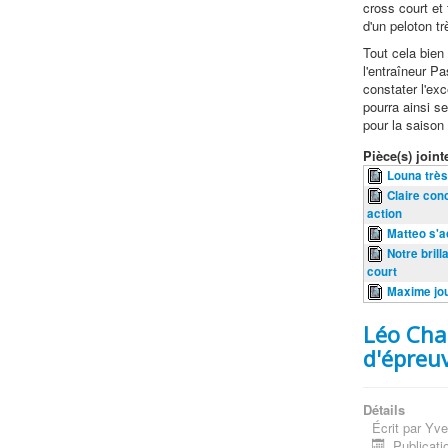
cross court et
d'un peloton t
Tout cela bien 
l'entraîneur Pa
constater l'ex
pourra ainsi s
pour la saison
Pièce(s) jointe
Louna très
Claire con
action
Matteo s'a
Notre bril
court
Maxime jo
Léo Cha
d'épreu
Détails
Écrit par
Yve
Publicati