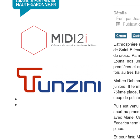
Détails
Écrit par
Jea
Publicati
Cross
Cade
L'atmosphère é
de Saint-Etie
de cross. Parm
Louna, nos juni
premières et q
fois au très ha
Matteo Dahmani
juniors. Il te
75ème place, l
coup de pointe
Puis est venu 
court au gran
avec Marie, Cé
Federica term
place.
Et pour finir,