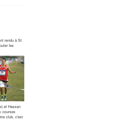
nt rendu à St
puter les
e) et Hassan
ux courses
e club, c'est