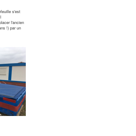
euille s'est
l
lacer l'ancien
ans !) par un