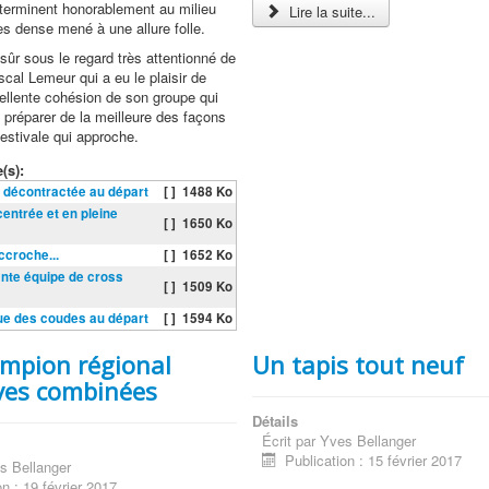
 terminent honorablement au milieu
Lire la suite...
rès dense mené à une allure folle.
sûr sous le regard très attentionné de
scal Lemeur qui a eu le plaisir de
cellente cohésion de son groupe qui
e préparer de la meilleure des façons
 estivale qui approche.
(s):
 décontractée au départ
[ ]
1488 Ko
centrée et en pleine
[ ]
1650 Ko
ccroche...
[ ]
1652 Ko
lante équipe de cross
[ ]
1509 Ko
ue des coudes au départ
[ ]
1594 Ko
mpion régional
Un tapis tout neuf
ves combinées
Détails
Écrit par
Yves Bellanger
Publication : 15 février 2017
s Bellanger
on : 19 février 2017