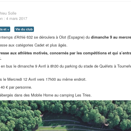
hieu Solle
on : 4 mars 2017
s et +
Vie du club
intemps d’Athlé 632 se déroulera à Olot (Espagne) du
dimanche 9 au mercred
esse aux catégories Cadet et plus âgés.
resse aux athlètes motivés, concernés par les compétitions et qui s’entra
.
 en bus le dimanche 9 Avril à 8h30 du parking du stade de Quéfets à Tournefe
s le Mercredi 12 Avril vers 17h00 au même endroit.
 140 € par personne.
ébergés dans des Mobile Home au camping Les Tries.