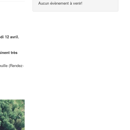
Aucun évènement à venir!
i 12 avril.
inent très
uille (Rendez-