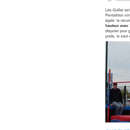
Léo Guillet es
Pentathlon min
égalé le reco
hauteur avec
disputer pour g
poids, le saut