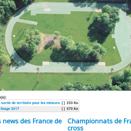
(s):
 sortie de territoire pour les mineurs
[ ]
233 Ko
n Stage 2017
[ ]
570 Ko
s news des France de
Championnats de Fr
cross