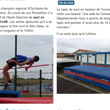
Vie du club
t champion régional d'Occitanie de
Le tapis de saut en hauteur de Tournef
ime. Au cours de son Pentathlon il a
refait une beauté. Une aide du Consei
rd de Haute Garonne de
saut en
Départemental nous a permis de remp
 1m88
. Les autres épreuves qu'il a du
tapis anti-pointes (il avait plus de 19 
agner le titre sont le 50m haies, le
nouveau !
 en longueur et le 1000m.
Il ne reste plus qu'à l'utiliser.