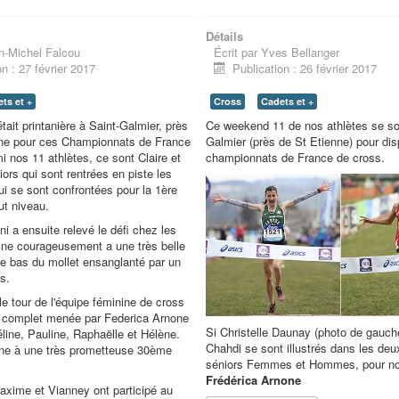
Détails
n-Michel Falcou
Écrit par
Yves Bellanger
on : 27 février 2017
Publication : 26 février 2017
ts et +
Cross
Cadets et +
tait printanière à Saint-Galmier, près
Ce weekend 11 de nos athlètes se so
nne pour ces Championnats de France
Galmier (près de St Etienne) pour dis
i nos 11 athlètes, ce sont Claire et
championnats de France de cross.
ors qui sont rentrées en piste les
ui se sont confrontées pour la 1ère
ut niveau.
 a ensuite relevé le défi chez les
rmine courageusement a une très belle
e bas du mollet ensanglanté par un
s.
le tour de l'équipe féminine de cross
d complet menée par Federica Arnone
Si Christelle Daunay (photo de gauch
line, Pauline, Raphaëlle et Hélène.
Chahdi se sont illustrés dans les de
ine à une très prometteuse 30ème
séniors Femmes et Hommes, pour notr
Frédérica Arnone
 Maxime et Vianney ont participé au