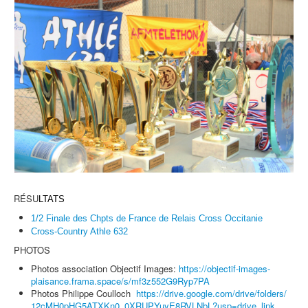
RÉSU
LTATS
1/2 Finale des Chpts de France de Relais Cross Occitanie
Cross-Country Athle 632
PHOTOS
Photos association Objectif Images:
https://objectif-
images-
plaisance.frama.space/
s/mf3z552G9Ryp7PA
Photos Philippe Coulloch
https://drive.
google.com/drive/folders/
12cMH0pHG5ATXKn0_
0XRUPYuyE8RVLNbL?usp=drive_
link