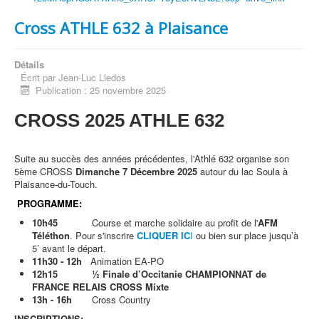
Cross ATHLE 632 à Plaisance
Détails
Écrit par
Jean-Luc Lledos
Publication : 25 novembre 2025
CROSS 2025 ATHLE 632
Suite au succès des années précédentes, l'Athlé 632 organise son
5ème CROSS
Dimanche 7 Décembre 2025
autour du lac Soula à
Plaisance-du-Touch.
PROGRAMME:
10h45
Course et marche solidaire au profit de l'
AFM
Téléthon
. Pour s'inscrire
CLIQUER
IC
I
ou bien sur place jusqu’à
5’ avant le départ.
11h30 - 12h
Animation EA-PO
12h15
½ Finale d’Occitanie CHAMPIONNAT de
FRANCE RELAIS CROSS Mixte
13h - 16h
Cross Country
INSCRIPTIONS: