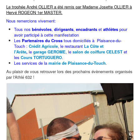
Le trophée André OLLIER a été remis par Madame Josette OLLIER à
Hervé ROGEON 1er MASTER.
Nous remercions vivement:
Tous nos
bénévoles
,
dirigeants
,
encadrants
et
athlètes
pour
avoir participé à cette manifestation
Les
Partenaires du Cross
tous domiciliés à Plaisance-du-
Touch :
Crédit Agricole
, le restaurant
La Côte et
l'Arête
,
le
garage GEROME
, le
salon de coiffure CELEST
et
les
Cours TORTUGUERO
.
Les services de la
mairie de Plaisance-du-Touch
.
Au plaisir de vous retrouver lors des prochains évènements organisés
par l'Athlé 632 !