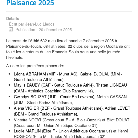
Plaisance 2025
Détails
Écrit par
Jean-Luc Lledos
Publication : 20 décembre 2025
Le cross de l'Athlé 632 a eu lieu dimanche 7 décembre 2025 à
Plaisance-du-Touch. 684 athlètes, 22 clubs de la région Occitanie ont
foulé les alentours du lac François Soula sous une belle journée
hivernale.
A noter les premières place
s de:
Léona ABRAHAM (MIF - Muret AC), Gabriel DJOUAL (MIM -
Grand Toulouse Athlétisme),
Maylis DAUBY (CAF - Satuc Toulouse Athlé), Trista
n LIGNEAU
(CAM - Athletics Coaching Club Ramonville),
Mathis CASSAN
Gwladys BOUZAT (JUF - Courir En Levezou),
(JUM - Stade Rodez Athlétisme),
Alena VIGIER (BEF - Grand Toulouse Athlétisme), Adrien LEVET
(BEM - Grand Toulouse Athlétisme),
Victoire NGOYI (Cross court F - Aj Blois-Onzain) et Eliot DOUAT
(Cross court M - Union Athlétique Occitane 31),
Lucile MARLIN (Elite F - Union Athlétique Occitane 31)
et Hervé
ROGEON (Elite M - Tracks Athlé Lisle Jourdain 32).