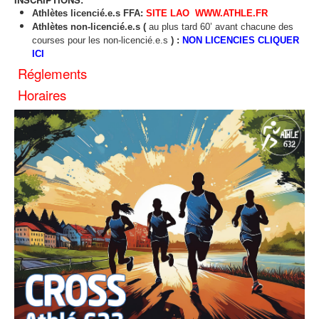
Athlètes licencié.e.s FFA:
SITE LAO WWW.ATHLE.FR
Athlètes non-licencié.e.s (
au plus tard 60’ avant chacune des
courses pour les non-licencié.
e.s
) :
NON LICENCIES CLIQUER
ICI
Réglements
Horaires