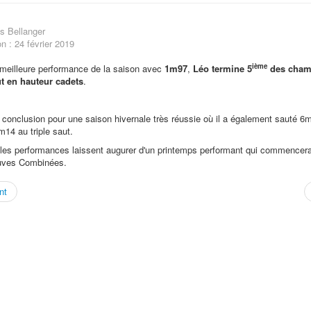
s Bellanger
on : 24 février 2019
ième
meilleure performance de la saison avec
1m97
,
Léo termine 5
des cham
t en hauteur cadets
.
e conclusion pour une saison hivernale très réussie où il a également sauté 6
m14 au triple saut.
lles performances laissent augurer d'un printemps performant qui commencer
uves Combinées.
nt