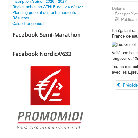
Inscription Saison 2026 - 2027
Règles adhésion ATHLE 632 2026/2027
Détails
Planning général des entrainements
Écrit par
Yve
Résultats
Publicati
Calendrier général
En égalant sa 
Facebook Semi-Marathon
France de sau
Voilà une bell
Facebook NordicA'632
longueur et 13
Toutes ces be
avec les Epre
Précéde