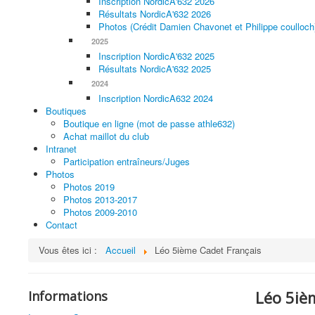
Inscription NordicA'632 2026
Résultats NordicA'632 2026
Photos (Crédit Damien Chavonet et Philippe coulloch
2025
Inscription NordicA'632 2025
Résultats NordicA'632 2025
2024
Inscription NordicA632 2024
Boutiques
Boutique en ligne (mot de passe athle632)
Achat maillot du club
Intranet
Participation entraîneurs/Juges
Photos
Photos 2019
Photos 2013-2017
Photos 2009-2010
Contact
Vous êtes ici :
Accueil
Léo 5ième Cadet Français
Léo 5iè
Informations