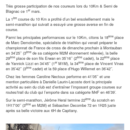
Très grosse participation de nos coureurs lors du 10Km & Semi de
er
Blagnac ce 1
mars.
ère
La 1
course du 10 Km a profité d’un bel ensoleillement mais le
semi-marathon qui suivait a essuyé une grosse averse en fin de
course.
ème
Parmi les principales performances sur le 10Km, citons la 18
place
de Marc Demolombe, spécialiste de triathlon qui venait préparer le
championnat de France de cross de dimanche prochain à Montauban
ème
en 34’25’’ (3
de sa catégorie M2M étonnement relevée), la belle
ème
ème
ème
29
place de son fils Erwan en 35’16’’ (2
cadet), la 22
place
er
ème
de Yannick Lizzi en 34’45’’ (1
M1M), la 34
place de Vincent Vinas
ème
en 35’42’’ (3
cadet) et la 59 place d’Hugo Willemet en 36’42’’.
Chez les femmes Caroline Nectoux performe en 41’05’’ et une
mention particulière à Danielle Laurin-Lacoste dont la principale
activité au sein du club est d’entraîner l’imposant groupe courses sur
routes/trail du club qui l’emporte dans sa catégorie M4F en 46’39’.
ème
Sur le semi-marathon, Jérôme Heral termine 22
du scratch en
ème
1H17’00’’ (3
en M2M) et Sébastien Decombe 72 en 1H25 juste
après sa belle victoire aux 6H de Capitany.