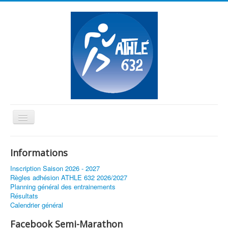
Basculer
la
≡
navigation
Informations
Vous êtes ici :
Accueil
Inscription Saison 2026 - 2027
Annulation des Championnats de France de cross à Montauban
Règles adhésion ATHLE 632 2026/2027
Planning général des entrainements
Résultats
Calendrier général
Facebook Semi-Marathon