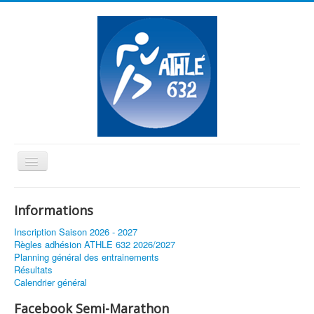
Basculer
la
≡
navigation
Informations
Vous êtes ici :
Accueil
Inscription Saison 2026 - 2027
André Giraud : « Les compétitions nationales suspendues
Règles adhésion ATHLE 632 2026/2027
jusqu’à fin juillet »
Planning général des entrainements
Résultats
Calendrier général
Facebook Semi-Marathon