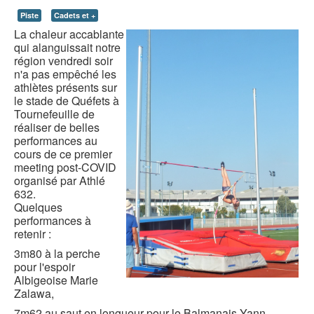
Piste
Cadets et +
La chaleur accablante
qui alanguissait notre
région vendredi soir
n'a pas empêché les
athlètes présents sur
le stade de Quéfets à
Tournefeuille de
réaliser de belles
performances au
cours de ce premier
meeting post-COVID
organisé par Athlé
632.
Quelques
performances à
retenir :
3m80 à la perche
pour l'espoir
Albigeoise Marie
Zalawa,
7m62 au saut en longueur pour le Balmanais Yann