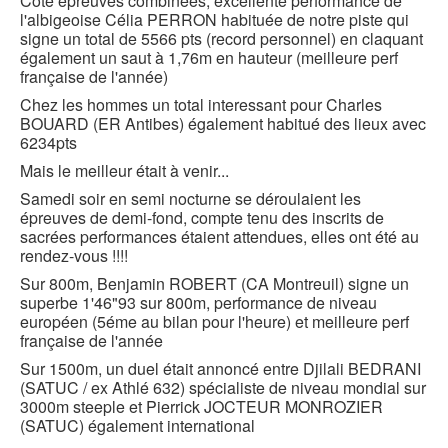
Coté épreuves combinées, excellente performance de
l'albigeoise Célia PERRON habituée de notre piste qui
signe un total de 5566 pts (record personnel) en claquant
également un saut à 1,76m en hauteur (meilleure perf
française de l'année)
Chez les hommes un total interessant pour Charles
BOUARD (ER Antibes) également habitué des lieux avec
6234pts
Mais le meilleur était à venir...
Samedi soir en semi nocturne se déroulaient les
épreuves de demi-fond, compte tenu des inscrits de
sacrées performances étaient attendues, elles ont été au
rendez-vous !!!!
Sur 800m, Benjamin ROBERT (CA Montreuil) signe un
superbe 1'46"93 sur 800m, performance de niveau
européen (5éme au bilan pour l'heure) et meilleure perf
française de l'année
Sur 1500m, un duel était annoncé entre Djilali BEDRANI
(SATUC / ex Athlé 632) spécialiste de niveau mondial sur
3000m steeple et Pierrick JOCTEUR MONROZIER
(SATUC) également international