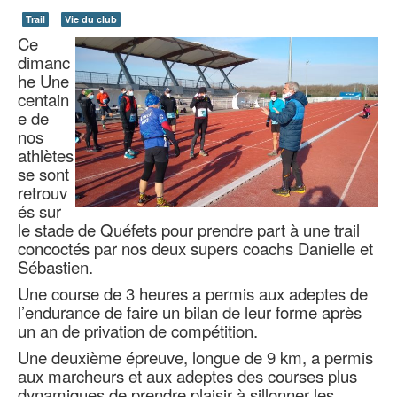
Trail
Vie du club
Ce
dimanc
he Une
centain
e de
nos
athlètes
se sont
retrouv
és sur
le stade de Quéfets pour prendre part à une trail
concoctés par nos deux supers coachs Danielle et
Sébastien.
Une course de 3 heures a permis aux adeptes de
l’endurance de faire un bilan de leur forme après
un an de privation de compétition.
Une deuxième épreuve, longue de 9 km, a permis
aux marcheurs et aux adeptes des courses plus
dynamiques de prendre plaisir à sillonner les