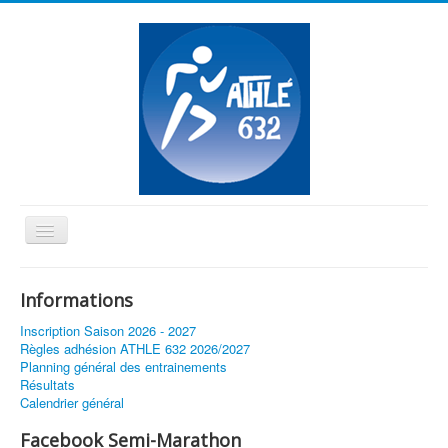
Basculer
la
≡
navigation
Informations
Vous êtes ici :
Accueil
Inscription Saison 2026 - 2027
Athlé 632 accueil les championnats de Haute Garonne
Règles adhésion ATHLE 632 2026/2027
Planning général des entrainements
Résultats
Calendrier général
Facebook Semi-Marathon