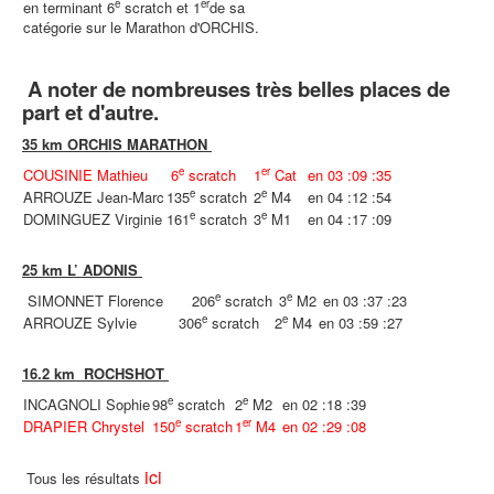
e
er
en terminant 6
scratch et 1
de sa
catégorie sur le Marathon d'ORCHIS.
A noter de nombreuses très belles places de
part et d'autre.
35 km ORCHIS MARATHON
e
er
COUSINIE Mathieu
6
scratch
1
Cat
en 03 :09 :35
e
e
ARROUZE Jean-Marc
135
scratch
2
M4
en 04 :12 :54
e
e
DOMINGUEZ Virginie
161
scratch
3
M1
en 04 :17 :09
25 km L’ ADONIS
e
e
SIMONNET Florence
206
scratch
3
M2
en 03 :37 :23
e
e
ARROUZE Sylvie
306
scratch
2
M4
en 03 :59 :27
16.2 km ROCHSHOT
e
e
INCAGNOLI Sophie
98
scratch
2
M2
en 02 :18 :39
e
er
DRAPIER Chrystel
150
scratch
1
M4
en 02 :29 :08
ici
Tous les résultats