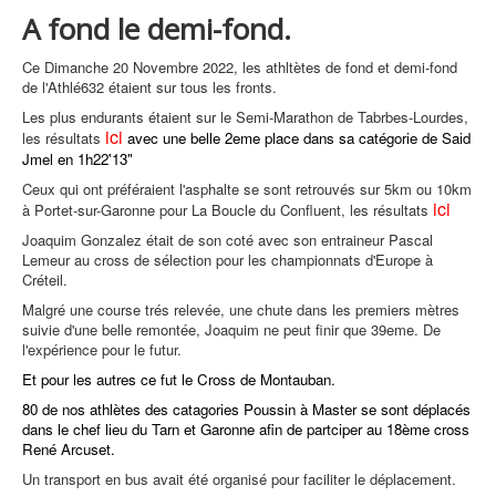
A fond le demi-fond.
Ce Dimanche 20 Novembre 2022, les athltètes de fond et demi-fond
de l'Athlé632 étaient sur tous les fronts.
Les plus endurants étaient sur le Semi-Marathon de Tabrbes-Lourdes,
ici
les résultats
avec une belle 2eme place dans sa catégorie de Said
Jmel en 1h22'13"
Ceux qui ont préféraient l'asphalte se sont retrouvés sur 5km ou 10km
ici
à Portet-sur-Garonne pour La Boucle du Confluent, les résultats
Joaquim Gonzalez était de son coté avec son entraineur Pascal
Lemeur au cross de sélection pour les championnats d'Europe à
Créteil.
Malgré une course trés relevée, une chute dans les premiers mètres
suivie d'une belle remontée, Joaquim ne peut finir que 39eme. De
l'expérience pour le futur.
Et pour les autres ce fut le Cross de Montauban.
80 de nos athlètes des catagories Poussin à Master se sont déplacés
dans le chef lieu du Tarn et Garonne afin de partciper au 18ème cross
René Arcuset.
Un transport en bus avait été organisé pour faciliter le déplacement.