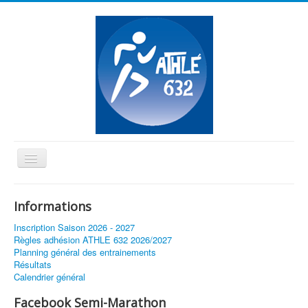
Basculer
la
≡
navigation
Informations
Vous êtes ici :
Accueil
Séance muscu et relais déplacée
Inscription Saison 2026 - 2027
Règles adhésion ATHLE 632 2026/2027
Planning général des entrainements
Résultats
Calendrier général
Facebook Semi-Marathon