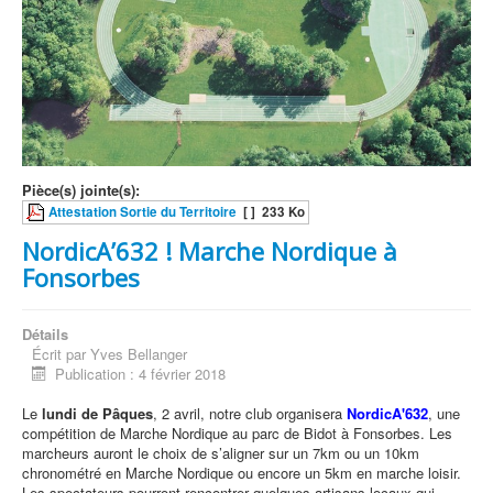
Pièce(s) jointe(s):
Attestation Sortie du Territoire
[ ]
233 Ko
NordicA’632 ! Marche Nordique à
Fonsorbes
Détails
Écrit par
Yves Bellanger
Publication : 4 février 2018
Le
lundi de Pâques
, 2 avril, notre club organisera
NordicA'632
, une
compétition de Marche Nordique au parc de Bidot à Fonsorbes. Les
marcheurs auront le choix de s’aligner sur un 7km ou un 10km
chronométré en Marche Nordique ou encore un 5km en marche loisir.
Les spectateurs pourront rencontrer quelques artisans locaux qui