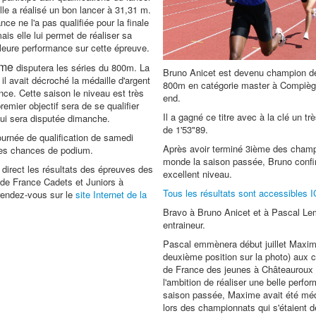
lle a réalisé un bon lancer à 31,31 m.
ce ne l'a pas qualifiée pour la finale
ais elle lui permet de réaliser sa
eure performance sur cette épreuve.
ime
disputera les séries du 800m. La
Bruno Anicet est devenu champion d
il avait décroché la médaille d'argent
800m en catégorie master à Compièg
nce. Cette saison le niveau est très
end.
remier objectif sera de se qualifier
Il a gagné ce titre avec à la clé un trè
 qui sera disputée dimanche.
de 1'53"89.
ournée de qualification de samedi
Après avoir terminé 3ième des cham
ses chances de podium.
monde la saison passée, Bruno conf
 direct les résultats des épreuves des
excellent niveau.
de France Cadets et Juniors à
Tous les résultats sont accessibles I
rendez-vous sur le
site Internet de la
Bravo à Bruno Anicet et à Pascal Le
entraineur.
Pascal emmènera début juillet Maxim
deuxième position sur la photo) aux
de France des jeunes à Châteauroux
l'ambition de réaliser une belle perfo
saison passée, Maxime avait été méda
lors des championnats qui s'étaient d