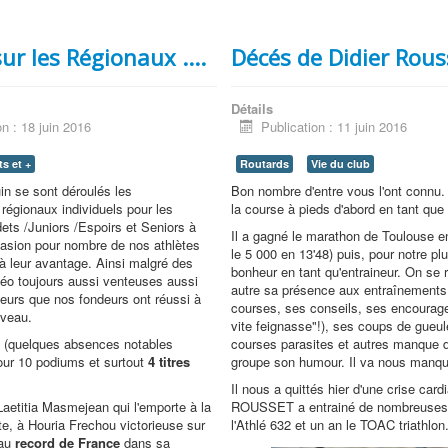
ur les Régionaux ....
Décés de Didier Rous
Détails
on : 18 juin 2016
Publication : 11 juin 2016
s et +
Routards
Vie du club
uin se sont déroulés les
Bon nombre d'entre vous l'ont connu. 
égionaux individuels pour les
la course à pieds d'abord en tant que 
ets /Juniors /Espoirs et Seniors à
Il a gagné le marathon de Toulouse e
asion pour nombre de nos athlètes
le 5 000 en 13'48) puis, pour notre pl
à leur avantage. Ainsi malgré des
bonheur en tant qu'entraineur. On se r
éo toujours aussi venteuses aussi
autre sa présence aux entraînements,
teurs que nos fondeurs ont réussi à
courses, ses conseils, ses encourag
iveau.
vite feignasse"!), ses coups de gueu
s (quelques absences notables
courses parasites et autres manque d
pour 10 podiums et surtout
4 titres
groupe son humour. Il va nous manque
Il nous a quittés hier d'une crise card
aetitia Masmejean qui l'emporte à la
ROUSSET a entrainé de nombreuses
e, à Houria Frechou victorieuse sur
l'Athlé 632 et un an le TOAC triathlon
eau
record de France
dans sa