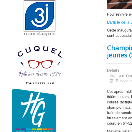
Pour revivre 
L'article de l
Cette inaugura
sont accessibl
Champio
jeunes (
Détails
Écrit par
Yve
Publicatio
Cet après midi
800m juniors, 
course tactique
championnats :
train de sénate
brutalement em
couru en 51-52
Maxime n'était