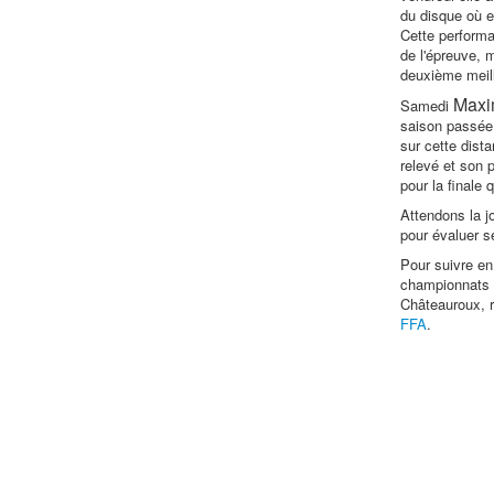
du disque où e
Cette performan
de l'épreuve, m
deuxième meill
Max
Samedi
saison passée 
sur cette dista
relevé et son p
pour la finale
Attendons la j
pour évaluer 
Pour suivre en
championnats 
Châteauroux, 
FFA
.