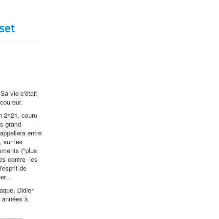
set
Sa vie c'était
coureur.
n 2h21, couru
us grand
appellera entre
 sur les
ements ("plus
les contre les
'esprit de
r...
iaque. Didier
 années à
.