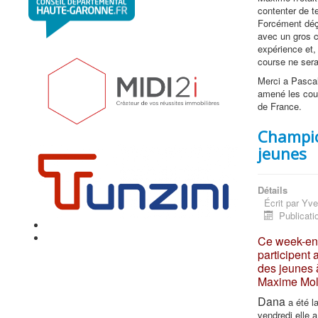
contenter de t
Forcément déç
avec un gros c
expérience et,
course ne sera
Merci a Pascal
amené les cou
de France.
Champio
jeunes
Détails
Écrit par
Yve
Publicatio
Ce week-end
participent
des jeunes 
Maxime Moll
Dana
a été l
vendredi elle a