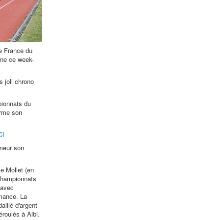
e France du
ne ce week-
s joli chrono
pionnats du
irme son
CI
meur son
e Mollet (en
 championnats
 avec
rmance. La
illé d'argent
éroulés à Albi.