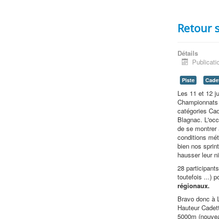
Retour s
Détails
Publicati
Piste
Cadet
Les 11 et 12 j
Championnats r
catégories Cad
Blagnac. L'occ
de se montrer 
conditions mét
bien nos sprin
hausser leur n
28 participant
toutefois ...) 
régionaux.
Bravo donc à L
Hauteur Cadett
5000m (nouv