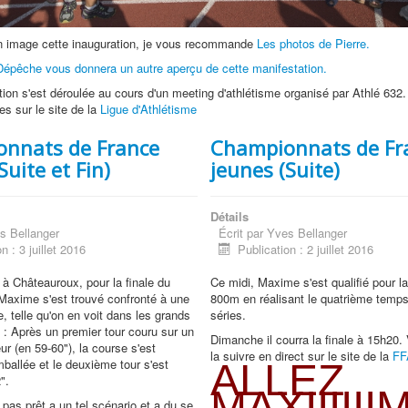
en image cette inauguration, je vous recommande
Les photos de Pierre.
a Dépêche vous donnera un autre aperçu de cette manifestation.
tion s'est déroulée au cours d'un meeting d'athlétisme organisé par Athlé 632.
es sur le site de la
Ligue d'Athlétisme
nnats de France
Championnats de Fr
Suite et Fin)
jeunes (Suite)
Détails
s Bellanger
Écrit par
Yves Bellanger
n : 3 juillet 2016
Publication : 2 juillet 2016
 à Châteauroux, pour la finale du
Ce midi, Maxime s'est qualifié pour la
Maxime s'est trouvé confronté à une
800m en réalisant le quatrième temps
, telle qu'on en voit dans les grands
séries.
 Après un premier tour couru sur un
Dimanche il courra la finale à 15h20.
ur (en 59-60"), la course s'est
la suivre en direct sur le site de la
FF
ballée et le deuxième tour s'est
ALLEZ
".
MAXIIIIIIM
 pas prêt a un tel scénario et a du se