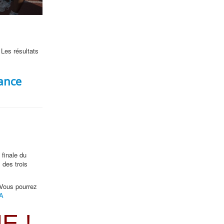
 Les résultats
ance
 finale du
 des trois
 Vous pourrez
A
E !