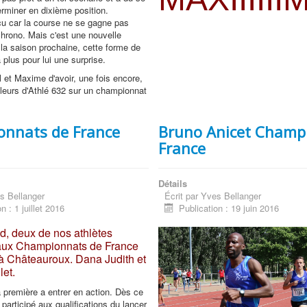
erminer en dixième position.
u car la course ne se gagne pas
hrono. Mais c'est une nouvelle
 la saison prochaine, cette forme de
 plus pour lui une surprise.
 et Maxime d'avoir, une fois encore,
leurs d'Athlé 632 sur un championnat
nnats de France
Bruno Anicet Champ
France
Détails
s Bellanger
Écrit par
Yves Bellanger
n : 1 juillet 2016
Publication : 19 juin 2016
, deux de nos athlètes
 aux Championnats de France
à Châteauroux. Dana Judith et
et.
a première a entrer en action. Dès ce
 participé aux qualifications du lancer