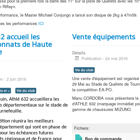
é pour la première fois la barre des 11" sur la piste de Quéfets avec les 10
 Riffayn.
erformance, le Master Michael Conjungo a lancé son disque de 2kg à 47m59.
tes les performances
ICI
2 accueil les
Vente équipements
nnats de Haute
e
Détails
Publication : 24 mai 2016
Vie du club
Une vente d'équipement est organisé
on : 2 juin 2016
29 Mai au Stade de Quéfets de Tourne
la compétition EA-PO.
s et +
Vie du club
Manu CORDOBA vous présentera la 
in, Athlé 632 accueillera les
d'ATHLE 632 (marquage immédiat pos
 départementaux sur le stade de
gamme de chaussures MIZUNO.
rnefeuille.
ition réunira les meilleurs
département qui sont en phase de
Fichiers:
pour les échéances futures
Bon de commande
s régionaux et de France pour