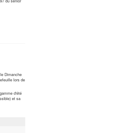
"97 du sénior
 le Dimanche
feuille lors de
gamme d'été
sible) et sa