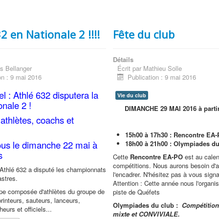
2 en Nationale 2 !!!!
Fête du club
Détails
s Bellanger
Écrit par
Mathieu Solle
on : 9 mai 2016
Publication : 9 mai 2016
iel : Athlé 632 disputera la
Vie du club
onale 2 !
DIMANCHE 29 MAI 2016 à parti
athlètes, coachs et
15h00 à 17h30 : Rencontre EA-
us le dimanche 22 mai à
18h00 à 21h00 : Olympiades du
s
Cette
Rencontre EA-PO
est au calen
compétitions. Nous aurons besoin d'a
Athlé 632 a disputé
les
championnats
l'encadrer. N'hésitez pas à vous signa
astres.
Attention : Cette année nous l'organis
pe composée d'athlètes du groupe de
piste de Quéfets
rinteurs, sauteurs, lanceurs,
Olympiades du club :
Compétition 
eurs et officiels...
mixte et CONVIVIALE.