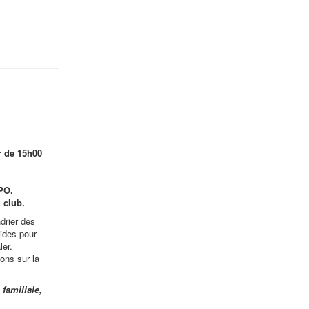
r de 15h00
PO.
 club.
drier des
ides pour
ler.
ons sur la
familiale,