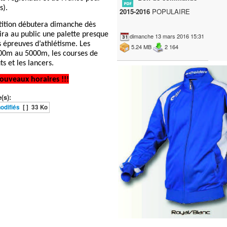
s).
2015-2016
POPULAIRE
ition débutera dimanche dès
ira au public une palette presque
dimanche 13 mars 2016 15:31
 épreuves d’athlétisme. Les
5.24 MB
2 164
00m au 5000m, les courses de
ts et les lancers.
ouveaux horaires !!!
(s):
odifiés
[ ]
33 Ko