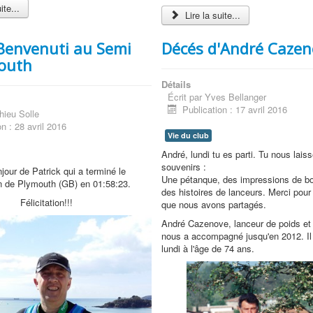
ite...
Lire la suite...
 Benvenuti au Semi
Décés d'André Cazen
outh
Détails
Écrit par
Yves Bellanger
Publication : 17 avril 2016
hieu Solle
on : 28 avril 2016
Vie du club
André, lundi tu es parti. Tu nous lais
souvenirs :
jour de Patrick qui a terminé le
Une pétanque, des impressions de bo
 de Plymouth (GB) en 01:58:23.
des histoires de lanceurs. Merci pou
Félicitation!!!
que nous avons partagés.
André Cazenove, lanceur de poids et
nous a accompagné jusqu'en 2012. Il s
lundi à l'âge de 74 ans.