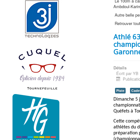
Le 100m a cass
Ambdoul-Karim
Autre belle p
Retrouver tou
Athlé 63
champio
Garonn
Détails
Écrit par
YB
Publicati
Piste
Cadet
Dimanche 5 ju
championnats
Quéfets à Tou
Cette compét
athlètes du 
préparation 
(championnat