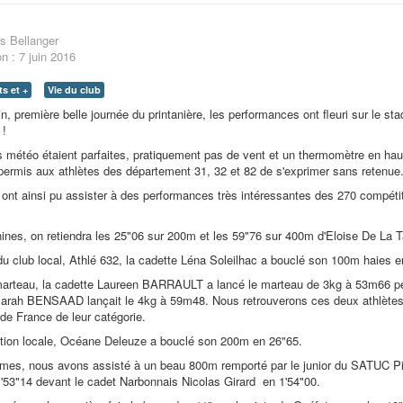
s Bellanger
on : 7 juin 2016
s et +
Vie du club
n, première belle journée du printanière, les performances ont fleuri sur le st
 !
 météo étaient parfaites, pratiquement pas de vent et un thermomètre en ha
permis aux athlètes des département 31, 32 et 82 de s'exprimer sans retenue
nt ainsi pu assister à des performances très intéressantes des 270 compéti
ines, on retiendra les 25"06 sur 200m et les 59"76 sur 400m d'Eloise De La Ta
du club local, Athlé 632, la cadette Léna Soleilhac a bouclé son 100m haies e
marteau, la cadette Laureen BARRAULT a lancé le marteau de 3kg à 53m66 p
 Sarah BENSAAD lançait le 4kg à 59m48. Nous retrouverons ces deux athlète
e France de leur catégorie.
ction locale, Océane Deleuze a bouclé son 200m en 26"65.
es, nous avons assisté à un beau 800m remporté par le junior du SATUC Pie
'53"14 devant le cadet Narbonnais Nicolas Girard en 1'54"00.