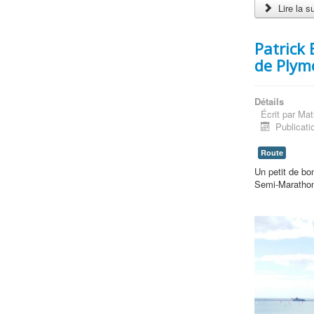
Lire la su
Patrick
de Plym
Détails
Écrit par
Mat
Publicati
Route
Un petit de bon
Semi-Marathon