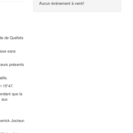
Aucun évènement à venir!
ade de Quéfets
usse sans
.
teurs présents
ille.
n 15"47.
endant que la
s aux
rrick Jocteur-