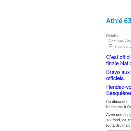
Athlé 63
Détails
Écrit par
Yve
Publicati
C'est offic
finale Nati
Bravo aux 
officiels.
Rendez-vo
Sesquière
Ce dimanche, 
Interclubs à C
Avec une équi
1/2 fond, de sp
routards, march