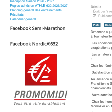
Inscription Saison 2026 - 2027
Règles adhésion ATHLE 632 2026/2027
Détails
Planning général des entrainements
Écrit par
Yve
Résultats
Publicati
Calendrier général
Piste
Cadet
Facebook Semi-Marathon
Dimanche 5 jui
à Tournefeuille
Les conditions
Facebook NordicA'632
exagération a 
Les amateurs o
:
Chez les fémin
Satisfacttion 
Au lancer du 
Francillienne
championnats d
Autre satisfa
Chez les homm
Monrozier en 1