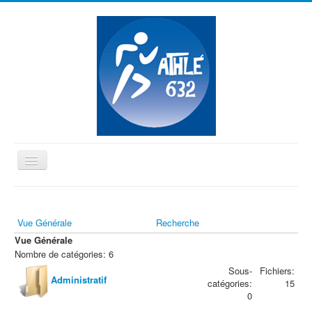
Basculer
la
≡
navigation
Vue Générale
Recherche
Vous êtes ici :
Accueil
Vue Générale
Nombre de catégories: 6
Sous-
Fichiers:
Administratif
catégories:
15
0