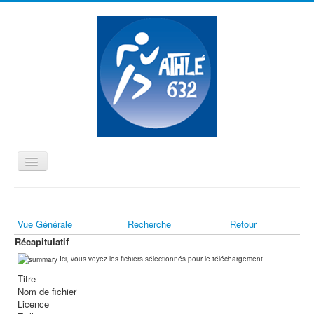
Basculer
la
≡
navigation
Vue Générale
Recherche
Retour
Vous êtes ici :
Accueil
Récapitulatif
Ici, vous voyez les fichiers sélectionnés pour le téléchargement
Titre
Nom de fichier
Licence