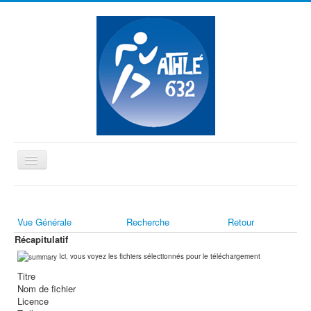
Basculer
la
≡
navigation
Vue Générale
Recherche
Retour
Vous êtes ici :
Accueil
Récapitulatif
Ici, vous voyez les fichiers sélectionnés pour le téléchargement
Titre
Nom de fichier
Licence