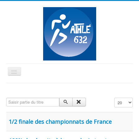
Basculer
la
≡
navigation
Vous êtes ici :
Accueil
Cadets et +
Saisir partie du titre
Affichage #
1/2 finale des championnats de France