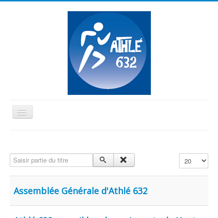
Basculer
la
≡
navigation
Vous êtes ici :
Accueil
Vie du club
Saisir partie du titre
Affichage #
Assemblée Générale d'Athlé 632