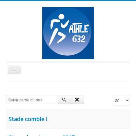
Basculer
la
≡
navigation
Vous êtes ici :
Accueil
Piste
Saisir partie du titre
Affichage #
Stade comble !