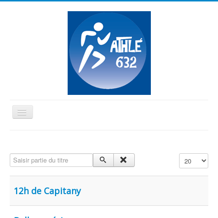
Basculer
la
≡
navigation
Vous êtes ici :
Accueil
Routards
Saisir partie du titre
Affichage #
12h de Capitany