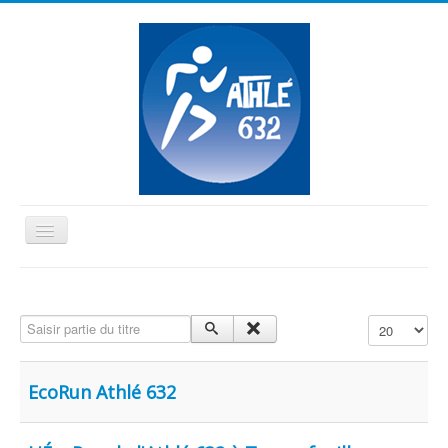
Basculer
la
≡
navigation
Vous êtes ici :
Accueil
Trail
Saisir partie du titre
Affichage #
EcoRun Athlé 632