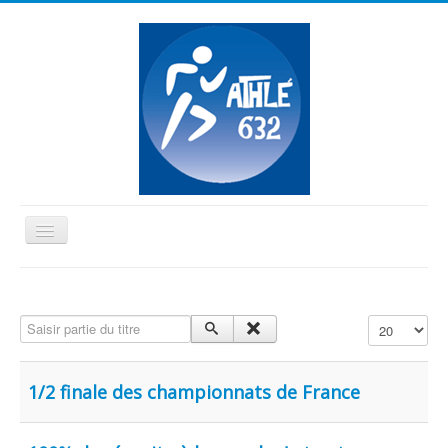
Basculer
la
≡
navigation
Vous êtes ici :
Accueil
Benjamins-Minimes
Saisir partie du titre
Affichage #
1/2 finale des championnats de France