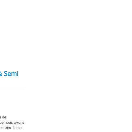
& Semi
n de
 que nous avons
 très fiers :