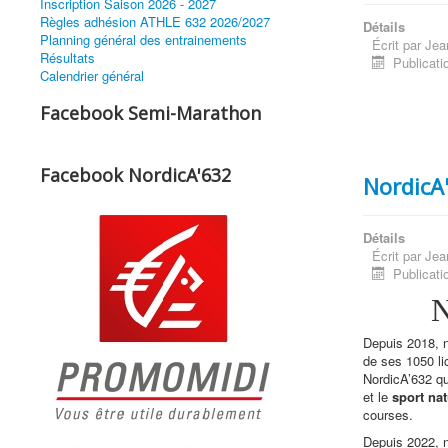
Inscription Saison 2026 - 2027
Règles adhésion ATHLE 632 2026/2027
Détails
Planning général des entrainements
Écrit par
Jea
Résultats
Publicati
Calendrier général
Facebook Semi-Marathon
Facebook NordicA'632
NordicA
Détails
Écrit par
Jea
Publicati
N
Depuis 2018, n
de ses 1050 li
NordicA’632 qu
et le
sport nat
courses.
Depuis 2022, 