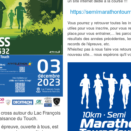
un site
internet dédié à la course !!!
https://semimarathontourne
Vous pourrez y retrouver toutes les i
utiles pour vous inscrire, pour vous r
place,pour vous entrainer,... les parco
résultats des années précédentes, le
records de l'épreuve, etc.
N'hésitez pas à nous faire vos retour
nouveau site... nous espérons qu'il vo
 cross autour du Lac François
aisance du Touch.
épreuve, ouverte à tous, est