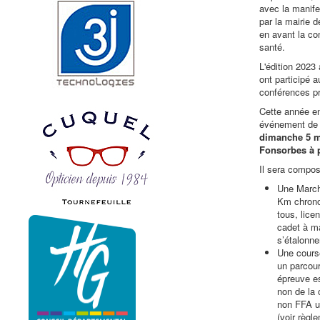
avec la manife
par la mairie 
en avant la co
santé.
L'édition 2023
ont participé a
conférences p
Cette année en
événement de 
dimanche 5 ma
Fonsorbes
à 
Il sera compos
Une March
Km chrono
tous, lice
cadet à ma
s’étalonner
Une course
un parcou
épreuve es
non de la 
non FFA u
(voir règl