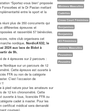
station “Sportez-vous bien” proposée
Minimes Masculins
de Fonsorbes et le Dr Pasian mettant
mplémentarité entre le sport et la
Cadettes
Cross Court Féminines
 a réuni plus de 350 concurrents qui
ux différentes épreuves et
Benjamines
roposées et rassemblé 57 bénévoles.
Benjamins
core, notre club organisera cet
AS Féminines
marche nordique,
NordicA’632, le
i 2024 aux lacs de Bidot à
Juniors Masculins
partir de 9h.
Poussines
é de 4 épreuves sur 2 parcours :
Poussins
e Nordique sur un parcours de 12
métré. Cette épreuve est ouverte à
nciés FFA ou non de la catégorie
ster. C’est l’occasion de
 !!
 à pied nature pour les amateurs sur
rs de 12 km chronométré. Cette
t ouverte à tous, licenciés FFA ou
catégorie cadet à master. Pour les
n certificat médical sera demandé
ement courses).