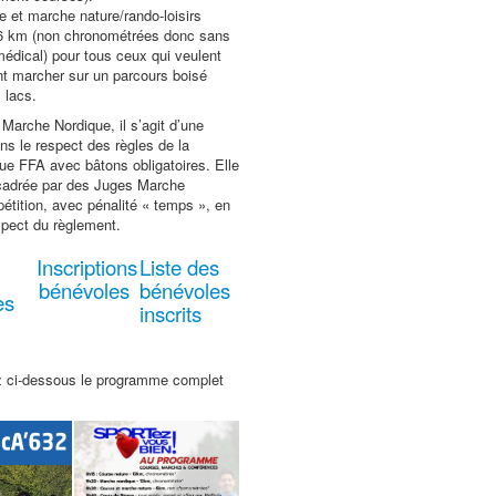
 et marche nature/rando-loisirs
 6 km (non chronométrées donc sans
 médical) pour tous ceux qui veulent
t marcher sur un parcours boisé
 lacs.
Marche Nordique, il s’agit d’une
ns le respect des règles de la
e FFA avec bâtons obligatoires. Elle
ncadrée par des Juges Marche
tition, avec pénalité « temps », en
pect du règlement.
Inscriptions
Liste des
bénévoles
bénévoles
es
inscrits
z ci-dessous le programme complet