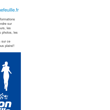
feuille.fr
nformations
endre sur
urs, les
s photos, les
s sur ce
us plaira!!