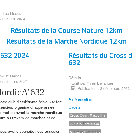
n-Luc Lledos
on : 5 mai 2024
Résultats de la Course Nature 12km
Résultats de la Marche Nordique 12km
'632 2024
Résultats du Cross d
632
n-Luc Lledos
Détails
on : 5 mars 2024
Écrit par
Yves Bellanger
Publication : 3 décembre 2023
ordicA’632
As Masculins
otre club d’athlétisme Athlé 632 fort
cenciés, organise chaque année
Cadets
i met en avant la
marche nordique
Cross Court Masculins
ure
au travers de marches et de
Juniors Féminines
nous avons souhaité nous associer
Minimes Féminines