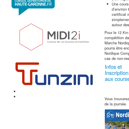
Une course
d’environ
certificat
simplemen
autour des
Pour le 12 Km 
compétition da
Marche Nordiqu
pourra être e
Nordique Compé
cas de non-res
Infos et
Inscription
aux cours
Vous trouvere
de la journée.