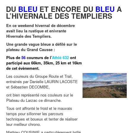
DU
BLEU
ET ENCORE DU
BLEU
A
L’HIVERNALE DES TEMPLIERS
En ce weekend hivernal de décembre
avait lieu la rustique et enivrante
Hivernale des Templiers.
Une grande vague bleue a défilé sur le
plateau du Grand Causse :
Plus de
56
coureurs de
l’
Athlé 632
ont
participé aux 66km, 35km, 25 km et 16km
de cet évènement.
Les coureurs du Groupe Route et Trail,
entrainés par Danielle LAURIN LACOSTE
et Sébastien DECOMBE,
ont bien représenté nos couleurs sur le
Plateau du Larzac ce dimanche.
Tous ont affronté le froid et le mauvais
temps pour sillonner les parcours
techniques et boueux et tenter de réaliser
leur meilleur chrono.
Mathieu COUSINIE a particulièrement brillé