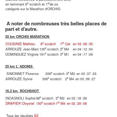
e
er
en terminant 6
scratch et 1
de sa
catégorie sur le Marathon d'ORCHIS.
A noter de nombreuses très belles places de
part et d'autre.
35 km ORCHIS MARATHON
e
er
COUSINIE Mathieu
6
scratch
1
Cat
en 03 :09 :35
e
e
ARROUZE Jean-Marc
135
scratch
2
M4
en 04 :12 :54
e
e
DOMINGUEZ Virginie
161
scratch
3
M1
en 04 :17 :09
25 km L’ ADONIS
e
e
SIMONNET Florence
206
scratch
3
M2
en 03 :37 :23
e
e
ARROUZE Sylvie
306
scratch
2
M4
en 03 :59 :27
16.2 km ROCHSHOT
e
e
INCAGNOLI Sophie
98
scratch
2
M2
en 02 :18 :39
e
er
DRAPIER Chrystel
150
scratch
1
M4
en 02 :29 :08
ici
Tous les résultats